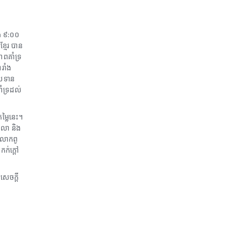
ង
៩
០០
:
មែរ
បាន
ពគាំទ្រ
ារាំង
ួលទាន
គាំទ្រដល់
តម្លៃនេះ។
ាលា
និង
លោកពូ
កក់ក្តៅ
សេចក្តី