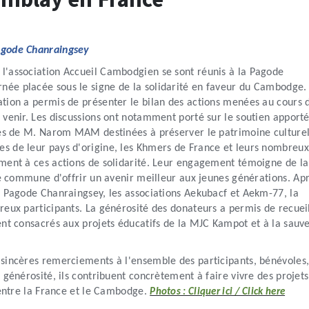
Pagode Chanraingsey
l'association Accueil Cambodgien se sont réunis à la Pagode
née placée sous le signe de la solidarité en faveur du Cambodge
ation a permis de présenter le bilan des actions menées au cours 
 venir. Les discussions ont notamment porté sur le soutien apport
ives de M. Narom MAM destinées à préserver le patrimoine culture
s de leur pays d'origine, les Khmers de France et leurs nombreu
ement à ces actions de solidarité. Leur engagement témoigne de la
nté commune d'offrir un avenir meilleur aux jeunes générations.
Apr
a Pagode Chanraingsey, les associations Aekubacf et Aekm-77, la
reux participants. La générosité des donateurs a permis de recueil
ent consacrés aux projets éducatifs de la MJC Kampot et à la sauv
 sincères remerciements à l'ensemble des participants, bénévoles
 générosité, ils contribuent concrètement à faire vivre des projets
é entre la France et le Cambodge.
Photos : Cliquer ici / Click here