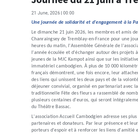
21 June, 2026 | 00:00
Une journée de solidarité et d'engagement à la 
Le dimanche 21 juin 2026, les membres et amis de 
Chanraingsey de Tremblay-en-France pour une jour
heures du matin, l'Assemblée Générale de l'associ
l'année écoulée et d'échanger autour des projets à
jeunes de la MJC Kampot ainsi que sur les initiat
immatériel cambodgien. À plus de 10 000 kilomètre
français démontrent, une fois encore, leur attach
des liens qui unissent les deux pays et de la volo
déjeuner convivial, organisé en partenariat avec l
traditionnelle Fête des fleurs a rassemblé de nomb
plusieurs centaines d'euros, qui seront intégralem
du Théâtre Bassac.
L'association Accueil Cambodgien adresse ses plus
partenaires et donateurs. Par leur présence et leur
porteurs d'espoir et à renforcer les liens d'amiti