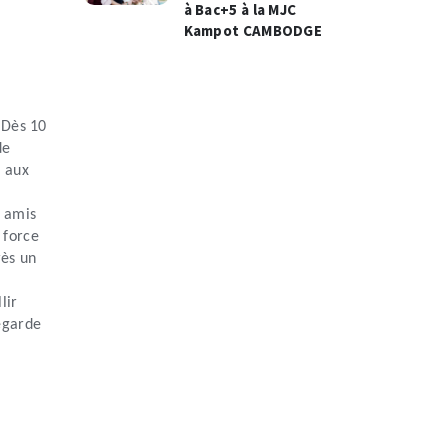
à Bac+5 à la MJC
Kampot CAMBODGE
.
Dès 10
de
é aux
l
x amis
 force
ès un
lir
egarde
,