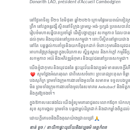
Danarith LAO, président d’Accueil Cambodgien
នៅថ្ងៃអាទិត្យ
ទី២១
ខែមិថុនា
ឆ្នាំ២០២៦
ក្រោមផ្ទៃមេឃពណ៌ខៀវស
ព្រឹក
នៅវត្តចន្ទរង្សី
ស្ថិតនៅទីក្រុង
ត្រមប្លេ
អង់
ហ្ស្រង់
ប្រទេសបារាំ
-
-
រៀបចំមហាសន្និបាតប្រចាំឆ្នាំ
ដើម្បីបង្ហាញនូវ សកម្មភាព ដែលបាន
ដល់កុមារ
និងយុវជននៅប្រទេសកម្ពុជា។
ទោះបីស្ថិតនៅឆ្ងាយជាង
នៅតែ បន្តផ្តល់ការគាំទ្រនិងយកចិត្តទុកដាក់
ចំពោះកុមារនិងយុវជ
អាហារថ្ងៃត្រង់រួមគ្នាក្នុងបរិយាកាស ស្និទ្ធស្នាល
និងកក់ក្តៅ
កម្មវិធី
សកម្មភាព អប់រំ
និងអភិវឌ្ឍន៍កុមារ
និងយុវជននៅប្រទេសកម្ពុជា។
យើងខ្ញុំជាកុមារ
និងយុវជននៃ
ផ្ទះយុវវ័យនិងវប្បធម៌
មានសេចក្តីរំភ
សូមថ្លែងអំណរគុណ ជាពិសេសចំពោះ
ព្រះតេជព្រះគុណ
ចិន្តា
បងសុភ័ក្រ
ព្រមទាំងក្រុមការងារទាំងមូលនៃ
សមាគម ទទួលបងប្អូនខ
មិន
ព្រមទាំងក្រុមការងារទាំងមូលនៃសមាគម
និងមិត្តភក
Aekubacf
និងគួរឱ្យចងចាំ។
ក្នុងឱកាសនេះផងដែរ
យើងខ្ញុំសូមគោរពជូនពរ
លោកឪពុក
ប៊េកហ្ស
សុខ
សុភមង្គល
ព្រមទាំង បន្តជាម្លប់ដ៏ត្រជាក់
និងជាកម្លាំងចិត្តដល់
ដោយក្តីគោរពនិងដឹងគុណយ៉ាងជ្រាលជ្រៅ
ឌាន់
ទូច
នាយិកាផ្ទះយុវវ័យនិងវប្បធម៌
ខេត្តកំពត
/