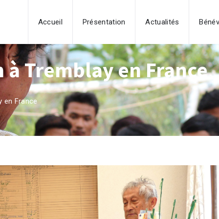
Accueil
Présentation
Actualités
Bénév
n à Tremblay en France
y en France