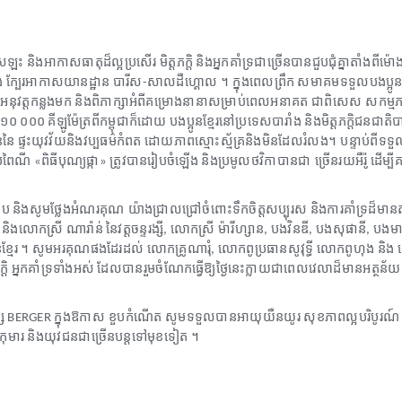
្រឡះ
និងអាកាសធាតុដ៏ល្អប្រសើរ
មិត្តភក្តិ
និងអ្នកគាំទ្រជាច្រើនបានជួបជុំគ្នាតាំងពីម៉ោ
ង
ក្បែរអាកាសយានដ្ឋាន
បារីស
សាលដឺហ្គោល
។ ក្នុងពេលព្រឹក
សមាគមទទួលបងប្អូនខ្
-
អនុវត្តកន្លងមក
និងពិភាក្សាអំពីគម្រោងនានាសម្រាប់ពេលអនាគត
ជាពិសេស សកម្មភា
១០
០០០
គីឡូម៉ែត្រពីកម្ពុជាក៏ដោយ
បងប្អូនខ្មែរនៅប្រទេសបារាំង
និងមិត្តភក្តិជនជាតិប
ននៃ
ផ្ទះយុវវ័យនិងវប្បធម៌កំពត
ដោយភាពស្មោះស្ម័គ្រនិងមិនដែលរំលង។ បន្ទាប់ពីទទ
ប្រពៃណី
ពិធីបុណ្យផ្កា
ត្រូវបានរៀបចំឡើង
និងប្រមូលថវិកាបានជា ច្រើនរយអឺរ៉ូ
ដើម្បី
«
»
ើប
និងសូមថ្លែងអំណរគុណ យ៉ាងជ្រាលជ្រៅចំពោះទឹកចិត្តសប្បុរស
និងការគាំទ្រដ៏មាន
និងលោកស្រី
ណារ៉ាន់
នៃវត្តចន្ទរង្សី
លោកស្រី
ម៉ារីហ្សាន
បងវិនឌី
បងសុផានី
បងម
,
,
,
,
្មែរ
។
សូមអរគុណផងដែរដល់
លោកគ្រូណារុំ
លោកពូប្រធានសូវុទ្ធី
លោកពូហុង
និង
,
្តិ
អ្នកគាំទ្រទាំងអស់
ដែលបានរួមចំណែកធ្វើឱ្យថ្ងៃនេះក្លាយជាពេលវេលាដ៏មានអត្ថន័យ
េ
ក្នុងឱកាស ខួបកំណើត
សូមទទួលបានអាយុយឺនយូរ
សុខភាពល្អបរិបូរណ៍
BERGER
កុមារ
និងយុវជនជាច្រើនបន្តទៅមុខទៀត
។