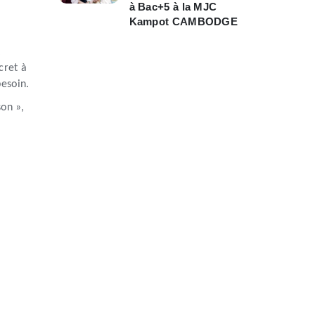
à Bac+5 à la MJC
Kampot CAMBODGE
cret à
besoin.
on »,